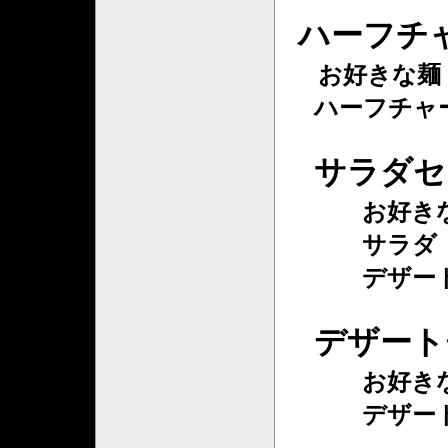
ハーフチャ
お好きな
ハーフチャ
サラダ
お好きな
サラダ
デザート（
デザー
お好きな
デザート（